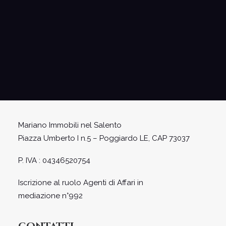
e sul trattamento dei dati personali inseriti ai sensi
del GDPR - Regolamento UE 2016/679
Mariano Immobili nel Salento
Piazza Umberto I n.5 – Poggiardo LE, CAP 73037
P. IVA : 04346520754
Iscrizione al ruolo Agenti di Affari in
mediazione n°992